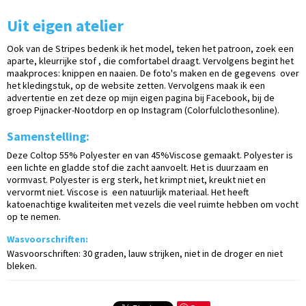
Uit eigen atelier
Ook van de Stripes bedenk ik het model, teken het patroon, zoek een
aparte, kleurrijke stof , die comfortabel draagt. Vervolgens begint het
maakproces: knippen en naaien. De foto's maken en de gegevens over
het kledingstuk, op de website zetten. Vervolgens maak ik een
advertentie en zet deze op mijn eigen pagina bij Facebook, bij de
groep Pijnacker-Nootdorp en op Instagram (Colorfulclothesonline).
Samenstelling:
Deze Coltop 55% Polyester en van 45%Viscose gemaakt. Polyester is
een lichte en gladde stof die zacht aanvoelt. Het is duurzaam en
vormvast. Polyester is erg sterk, het krimpt niet, kreukt niet en
vervormt niet. Viscose is een natuurlijk materiaal. Het heeft
katoenachtige kwaliteiten met vezels die veel ruimte hebben om vocht
op te nemen.
Wasvoorschriften:
Wasvoorschriften: 30 graden, lauw strijken, niet in de droger en niet
bleken.