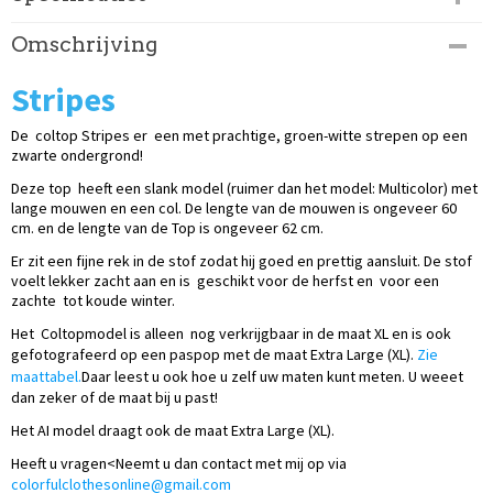
Productcode
Omschrijving
195-294
Stripes
De
coltop
Stripes er een met prachtige, groen-witte strepen op een
zwarte ondergrond!
Deze top heeft een slank model (ruimer dan het model: Multicolor) met
lange mouwen en een col. De lengte van de mouwen is ongeveer 60
cm. en de lengte van de Top is ongeveer 62 cm.
Er zit een fijne rek in de stof zodat hij goed en prettig aansluit. De stof
voelt lekker zacht aan en is geschikt voor de herfst en voor een
zachte tot koude winter.
Het Coltopmodel is alleen nog verkrijgbaar in de maat XL en is ook
gefotografeerd op een paspop met de maat Extra Large (XL).
Zie
maattabel.
Daar leest u ook hoe u zelf uw maten kunt meten. U weeet
dan zeker of de maat bij u past!
Het AI model draagt ook de maat Extra Large (XL).
Heeft u vragen<Neemt u dan contact met mij op via
colorfulclothesonline@gmail.com