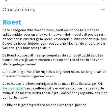
Productcode
Omschrijving
175-275
Roest
Deze handgemaakte Roest blouse, heeft een ronde hals met een
splitje middenvoor en driekwart mouwen. Het model valt prettig ruim
en recht en is dus niet getailleerd. Voldoende ruimte voor de buik dus!!
De ovale stippen hebben een 'roest oranje' kleur en de ondergrond is
van een grijs-bruinachtige kleur.
De Roest blouse valt heerlijk soepel en de stof voelt zacht aan. Een
blouse om vrolijk van te worden. Leuk op een rok of een broek voor
allerlei gelegenheden!
De totale lengte vanaf de rughals is ongeveer 66cm. De lengte van de
driekwart mouw is ongeveer 43 cm.
Deze blouse is alleen verkrijgbaar in de maat Extra Extra Large (XXL).
Zie maattabel.
Van dezelfde stof is er ook een blouse met een korte
mouw in de maat XL verkrijgbaar. Kijkt u daarvoor bij Tops/blouses met
een korte mouw!
De blouse is gefotografeerd op een Extra Large paspop.