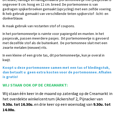
ongeveer 8 cm. hoog en 12 cm. breed. De portemonnee is van
gedragen spijkerbroeken gemaakt (upcycling) met een zelfde voering.
Ik heb gebruik gemaakt van verschillende tinten spijkerstof : licht- en
donkerblauw.
Ik maak gebruik van restanten stof of coupons.
In het portemonneetje is ruimte voor papiergeld en munten. In het
pasjesvak, passen meerdere pasjes. Dit portemonneetje is gevoerd
met dezelfde stof als de buitenkant. De portemonnee sluit met een
zwarte metalen (nieuwe) rits.
In een kleine of een grote tas, dit portemonneetje, kun je overal in
kwijt.
Koopt u deze portemonnee samen met een tas of kledingstuk,
dan betaalt u geen extra kosten voor de portemonnee. Afhalen
is gratis!
WIJ STAAN OOK OP DE CREAMARKT:
Wij staan één
keer in de maand op zaterdag op de Creamarkt in
het overdekte winkelcentrum (Ackershof 2, Pijnacker van
9.30u. tot 16.30u.
en drie keer op een woensdag van
9.30u. tot
14.00u.