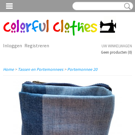
Inloggen
Registreren
UW WINKELWAGEN
Geen producten
(0)
Home
>
Tassen en Portemonnees
>
Portemonnee 20