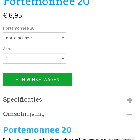
Portemonnee 20
€ 6,95
Portemonnee 20
Aantal
IN WINKELWAGEN
Specificaties
Productcode
Omschrijving
262-414
Portemonnee 20
Dit leuke, handige en handgemaakte portemonneetje met pasjesvak is