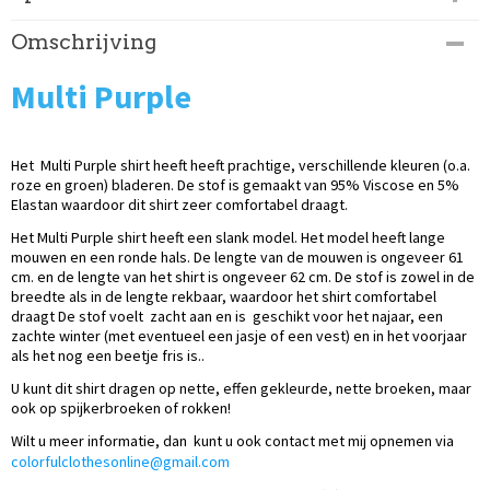
Productcode
Omschrijving
249-390
Multi Purple
Het Multi Purple shirt heeft heeft prachtige, verschillende kleuren (o.a.
roze en groen) bladeren. De stof is gemaakt van 95% Viscose en 5%
Elastan waardoor dit shirt zeer comfortabel draagt.
Het Multi Purple shirt heeft een slank model. Het model heeft lange
mouwen en een ronde hals. De lengte van de mouwen is ongeveer 61
cm. en de lengte van het shirt is ongeveer 62 cm. De stof is zowel in de
breedte als in de lengte rekbaar, waardoor het shirt comfortabel
draagt De stof voelt zacht aan en is geschikt voor het najaar, een
zachte winter (met eventueel een jasje of een vest) en in het voorjaar
als het nog een beetje fris is..
U kunt dit shirt dragen op nette, effen gekleurde, nette broeken, maar
ook op spijkerbroeken of rokken!
Wilt u meer informatie, dan kunt u ook contact met mij opnemen via
colorfulclothesonline@gmail.com