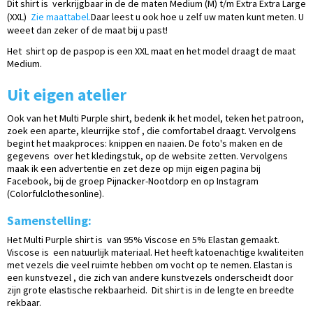
Dit shirt is verkrijgbaar in de de maten Medium (M) t/m Extra Extra Large
(XXL)
Zie maattabel.
Daar leest u ook hoe u zelf uw maten kunt meten. U
weeet dan zeker of de maat bij u past!
Het shirt op de paspop is een XXL maat en het model draagt de maat
Medium.
Uit eigen atelier
Ook van het Multi Purple shirt, bedenk ik het model, teken het patroon,
zoek een aparte, kleurrijke stof , die comfortabel draagt. Vervolgens
begint het maakproces: knippen en naaien. De foto's maken en de
gegevens over het kledingstuk, op de website zetten. Vervolgens
maak ik een advertentie en zet deze op mijn eigen pagina bij
Facebook, bij de groep Pijnacker-Nootdorp en op Instagram
(Colorfulclothesonline).
Samenstelling:
Het Multi Purple shirt is van 95% Viscose en 5% Elastan gemaakt.
Viscose is een natuurlijk materiaal. Het heeft katoenachtige kwaliteiten
met vezels die veel ruimte hebben om vocht op te nemen. Elastan is
een kunstvezel , die zich van andere kunstvezels onderscheidt door
zijn grote elastische rekbaarheid. Dit shirt is in de lengte en breedte
rekbaar.