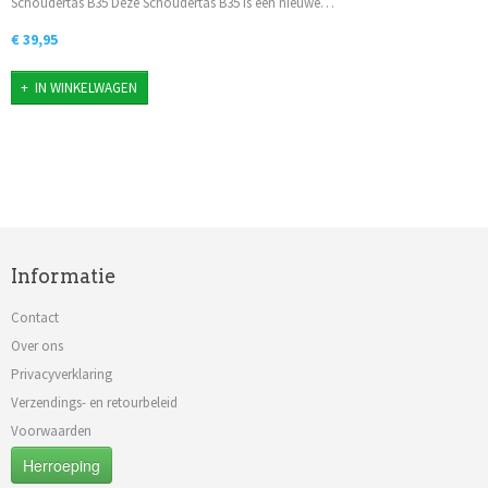
Schoudertas B35 Deze Schoudertas B35 is een nieuwe…
€ 39,95
IN WINKELWAGEN
Informatie
Contact
Over ons
Privacyverklaring
Verzendings- en retourbeleid
Voorwaarden
Herroeping