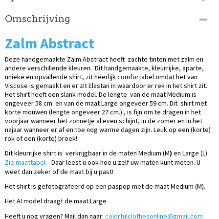
Productcode
Omschrijving
205-317
Zalm Abstract
Deze handgemaakte Zalm Abstract heeft zachte tinten met zalm en
andere verschillende kleuren.
Dit handgemaakte, kleurrijke, aparte,
unieke en opvallende shirt, zit heerlijk comfortabel omdat het van
Viscose is gemaakt en er zit Elastan in waardoor er rek in het shirt zit.
Het shirt heeft een slank model. De lengte van de maat Medium is
ongeveer 58 cm. en van de maat Large ongeveer 59 cm. Dit shirt met
korte mouwen (lengte ongeveer 27 cm.) , is fijn om te dragen in het
voorjaar wanneer het zonnetje al even schijnt, in de zomer en in het
najaar wanneer er af en toe nog warme dagen zijn. Leuk op een (korte)
rok of een (korte) broek!
Dit kleurrijke shirt is verkrijgbaar in de maten Medium (M
)
en Large (L)
Zie maattabel.
Daar leest u ook hoe u zelf uw maten kunt meten. U
weet dan zeker of de maat bij u past!
Het shirt is gefotografeerd op een paspop met de maat Medium (M).
Het AI model draagt de maat Large
Heeft u nog vragen? Mail dan naar:
colorfulclothesonline@gmail.com